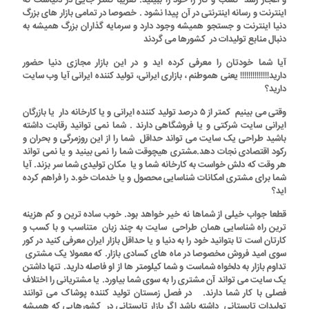
اینترنت و رسانه اینترنتی در آن پیدا نشود . خصوصا در تمامی بازار های بزرگ
دنیا اینترنت و جستجو همیشه وجود دارد و سرمایه گذاران بزرگ همیشه به
دنبال منابع تولیدات در کشورها می گردند
آیا شما خودتان را معرفی کرده اید و در این بازار مجازی دنیا حضور
دارید!!!!!!!!!!!!!! یعنی هموطنم ، بازاری ایرانی، تولید کننده ایرانی آیا وب سایت
دارید؟
وقتی می بینیم کمتر از ۵ درصد تولید کننده ایرانی و یا کارخانه دار یا بازرگان
ایرانی سایت شرکتی و یا فروشگاهی دارند . شما نمی توانید رقابت داشته
باشید طراحی یک سایت می تواند حداقل شما را از این روزمرگی و بحران و
رکود اقتصادی نجات دهد.مشتری هیچوقت شما را نمی بینید و یا نمی تواند
هر وقت که دلش خواست به کارخانه شما و یا مکان تولیدی شما سر بزند. آیا
شما برای مشتری امکانات شناسایی محصول و یا خدمات خو.د را فراهم کرده
اید؟
قطعا جواب خیلی از شماها
نه خیر
خواهد بود. خوب ساده ترین و کم هزینه
ترین راه شناسایی همان طراحی سایت به چند زبان متناسب و با کسب و
کارتان است تا بتوانید خود را به دنیا و یا حداقل بازار ایران معرفی کنید در کور
سوی امید فروش مخصوصا در ماه های کسادی بازار. که معمولا یک مشتری
تداوم بازار به دلخواه شماست و شما کیلومتر ها از او فاصله دارید. تنها داشتن
یک سایت می تواند آن مشتری را به سوی شما بیاورد. یا مشتریانی را اختلاف
فصلی با کار شما دارند. در فصل زمستان تولید کننده پوشاک می توانند
تولیدات تابستانی داشته باشد اگر بازار تابستانی در کشورهایی که همیشه