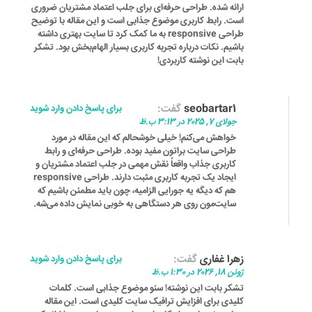
ارائه شده. طراحی حرفه‌ای برای جلب اعتماد مشتریان ضروری
است. رابط کاربری موضوع جذابی است و این مقاله با توضیح
طراحی responsive به ما کمک کرد تا سایت بهتری داشته
باشیم. نکات درباره تجربه کاربری بسیار الهام‌بخش بود. تشکر
بابت این نوشته کاربردی!
seobartar1
گفت:
برای پاسخ دادن وارد شوید
جولای 7, 2025 در 3:13 ب.ظ
خواهش می‌کنم! خیلی خوشحالم که این مقاله در مورد
طراحی سایت براتون مفید بوده. طراحی حرفه‌ای و رابط
کاربری جذاب واقعاً نقش مهمی در جلب اعتماد مشتریان و
ایجاد یک تجربه کاربری مثبت دارند. طراحی responsive
هم که دیگه یه جورایی الزامیه، چون باید مطمئن باشیم که
سایت‌مون روی هر دستگاهی به خوبی نمایش داده می‌شه.
زهرا غفاری
گفت:
برای پاسخ دادن وارد شوید
ژوئن 18, 2026 در 1:30 ب.ظ
تشکر بابت این نوشته! سئو موضوع جذابی است. کلمات
کلیدی برای افزایش ترافیک سایت کلیدی است. این مقاله