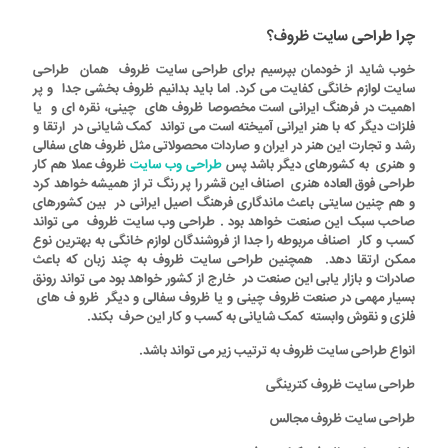
چرا طراحی سایت ظروف؟
خوب شاید از خودمان بپرسیم برای
طراحی سایت ظروف
همان طراحی
سایت لوازم خانگی کفایت می کرد. اما باید بدانیم ظروف بخشی جدا و پر
اهمیت در فرهنگ ایرانی است مخصوصا ظروف های چینی، نقره ای و یا
فلزات دیگر که با هنر ایرانی آمیخته است می تواند کمک شایانی در ارتقا و
رشد و تجارت این هنر در ایران و صاردات محصولاتی مثل ظروف های سفالی
و هنری به کشورهای دیگر باشد پس
طراحی وب سایت
ظروف
عملا هم کار
طراحی فوق العاده هنری اصناف این قشر را پر رنگ تر از همیشه خواهد کرد
و هم چنین سایتی باعث ماندگاری فرهنگ اصیل ایرانی در بین کشورهای
صاحب سبک این صنعت خواهد بود . طراحی وب سایت ظروف می تواند
کسب و کار اصناف مربوطه را جدا از فروشندگان لوازم خانگی به بهترین نوع
ممکن ارتقا دهد. همچنین
طراحی سایت ظروف
به چند زبان که باعث
صادرات و بازار یابی این صنعت در خارج از کشور خواهد بود می تواند رونق
بسیار مهمی در صنعت ظروف چینی و یا ظروف سفالی و دیگر ظرو ف های
فلزی و نقوش وابسته کمک شایانی به کسب و کار این حرف بکند.
انواع طراحی سایت ظروف به ترتیب زیر می تواند باشد.
طراحی سایت ظروف کترینگی
طراحی سایت ظروف مجالس