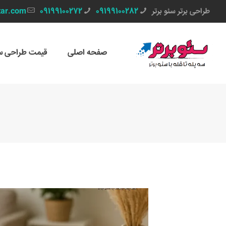
طراحی برتر سئو برتر
09199100282
09199100272
tar.com
صفحه اصلی
قیمت طراحی س