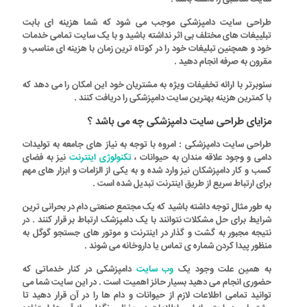
طراحی سایت دامپزشکی
موجب می شود که شما هزینه ای بابت
تبلییغات های مختلف بی اثر نداشته باشید و با یک سایت تمامی خدمات
خود و همچنین تبلیغات خود را در کوتاه ترین زمان با هزینه ای مناسب و
مقرون به صرفه انجام دهید .
سئوبرتر
با ارائه تخفیفات ویژه به مشتریان خود این امکان را می دهد که
با کمترین هزینه بهترین
سایت دامپزشکی
را دریافت کنند .
مزایای طراحی سایت دامپزشکی چه می باشد ؟
طراحی سایت دامپزشکی
: امروه با توجه به نیاز های جامعه به تولیدات
دامی و وجود علاقه مندان به حیوانات ،
تکنولوژی اینترنت
نیز به فضای
کسب و کار دامپزشکان نیز وارد شده و به یکی از الزامات و ابزار های مهم
برای ارتباط سریع از طریق اینترنت تبدیل شده است .
به طور مثال توجه داشته باشید که یک مجتمع صنعتی دام در بحرانی ترین
شرایط برای حل مشکلات نتوانند با یک دامپزشک ارتباط بر قرار کنند . در
نتیجه مجبور به گشت و گذار در اینترنت و موتور های جستجو گوگل به
منظور پیدا کردن شماره ی تماس یا داروخانه می شوند .
به همین علت وجود یک
وب سایت
دامپزشکی
در کنار خدماتی که
حضوری انجام می دهید بسیار حائز اهمیت است . در این سایت شما می
توانید تمامی اطلاعات لازم از حیوانات و دام ها را در آن قرار دهید تا