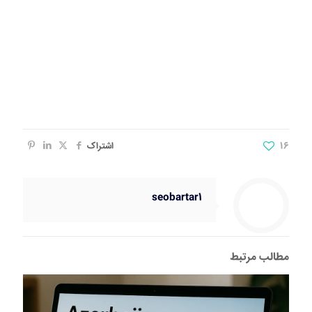
16
اشتراک
seobartar1
مطالب مرتبط