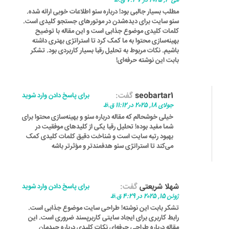
می 3, 2025 در 7:37 ق.ظ
مطلب بسیار جالبی بود! درباره سئو اطلاعات خوبی ارائه شده.
سئو سایت برای دیده‌شدن در موتورهای جستجو کلیدی است.
کلمات کلیدی موضوع جذابی است و این مقاله با توضیح
بهینه‌سازی محتوا به ما کمک کرد تا استراتژی بهتری داشته
باشیم. نکات مربوط به تحلیل رقبا بسیار کاربردی بود. تشکر
بابت این نوشته حرفه‌ای!
seobartar1
گفت:
برای پاسخ دادن وارد شوید
جولای 18, 2025 در 11:12 ق.ظ
خیلی خوشحالم که مقاله درباره سئو و بهینه‌سازی محتوا برای
شما مفید بوده! تحلیل رقبا یکی از کلیدهای موفقیت در
بهبود رتبه سایت است و شناخت دقیق کلمات کلیدی کمک
می‌کند تا استراتژی سئو هدفمندتر و مؤثرتر باشه
شهلا شریعتی
گفت:
برای پاسخ دادن وارد شوید
ژوئن 15, 2025 در 4:29 ق.ظ
تشکر بابت این نوشته! طراحی سایت موضوع جذابی است.
رابط کاربری برای ایجاد سایتی کاربرپسند ضروری است. این
مقاله درباره طراحی حرفه‌ای نکات کلیدی درباره چیدمان