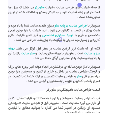
از جمله شرکت های
طراحی سایت
، شرکت
سئوبرتر
می باشد که سال ها
است در این زمنه فعالیت دارد و به شرکتی معتبر و شناخته شده در ایران
تبدیل شده است .
سئوبرتر
با
طراحی سایت بر پایه سئو
میزان بازدید سایت شما را بالا برده و
باعث رونق در کسب و کارتان می شود . این شرکت با دارا بودن تیمی
متخصص و قوی با
تولید محتوای تخصصی
و قرار دادن قابلیت های
کاربردی و بسیار مهم سایتی با کیفیت بالا برای شما طراحی می کنند .
نکته ای که باعث قرار گرفتن سایت در سطر اول گوگل می باشد
بهینه
سازی سایت
است .
سئوبرتر
با
بهینه سازی سایت
و
سئو سایت
بازدید آن
را بالا برده و سایت را در سطر اول گوگل حفظ می کند .
سئوبرتر
با دارا بودن سابقه ی درخشان در انجام موف امیز پروژه های بزرگ
و کوچک
طراحی سایت
در داخل و خارج از کشور و همچنین دارا بودن
مهندسین فنی
سئو
و
طراحی سایت
تضمینی بر ارائه خدمات با کیفیت در
اسرع وقت با کمترین هزینه را به مشتریان گرامی می دهد .
قیمت طراحی سایت دامپزشکی در سئوبرتر
قیمت طراحی سایت دامپزشکی
با توجه به امکانات و قابلیت هایی که در
آن قرار می گیرد متفاوت است .
سئوبرتر
قبل از
طراحی سایت دامپزشکی
مشاوه ای رایگان در اختیار شما می گذارد تا بتوانید مطابق با نیازتان
سایت مناسبی را داشته باشد .