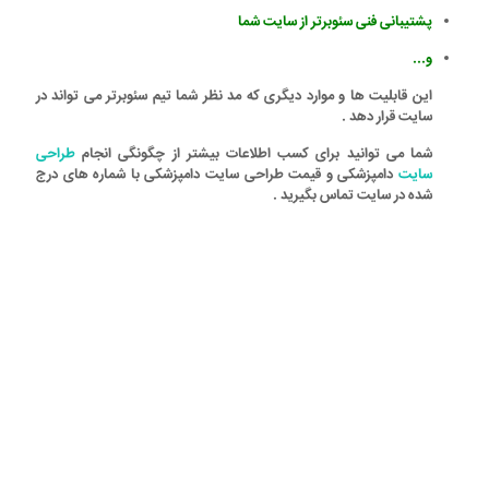
پشتیبانی فنی سئوبرتر از سایت شما
و...
این قابلیت ها و موارد دیگری که مد نظر شما تیم
سئوبرتر
می تواند در
سایت قرار دهد .
شما می توانید برای کسب اطلاعات بیشتر از چگونگی انجام
طراحی
سایت
دامپزشکی
و
قیمت طراحی سایت دامپزشکی
با شماره های درج
شده در سایت تماس بگیرید .
طراحی سایت صرفا طراحی با فتوشاب نیست.
طراحی سایت
دانشی متشکل از نحوه ارتباط با
سرور،
بهینه سازی
کدها حین طراحی، آشنایی به
مفاهیم طراحی و نحوه نوشتن کد با کمترین
درخواست به سرور و درک متقابل از نیاز های
کارفرما که بهترین سرویس دهی را شامل شود، و
بتواند رشد و
سئو سایت
را شامل شود. در رده