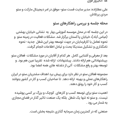
ها آنالیزور قوی
علی عطازاده
: مدیر سایت فست سئو- موفق در امر دیجیتال مارکت و سئو
مردی پرتلاش
محله جلسه و بررسی راهکارهای سئو
در این جلسه که در محل موسسه آموزشی بهار به نشانی خیابان بهشتی
(عباس آباد)، خیابان پاکستان برگزار شد. مشکلات فعالیت در زمینه سئو و
نحوه تعامل با کارفرمایان در جهت توسعه بهتر این شغل جدید- نحوه
نامگذاری و تشکیل سندیکا بحث و تبادل اطلاعات انجام گرفت.
بعد از معرفی و آشنایی کامل هر کدام از آقایان در مورد مشکلات فعالان سئو
،پیشنهاداتی هم ارائه دادند. پیشنهادات ارائه شده تقریبا عین هم بود. و
توسعه بهتر و رفع مشکلات آتی از دغدغه های همه اعضا بود.
مجموعه فعالان سئو در نظر دارد برای پیش برد اهداف مشتریان سئو در ایران
راهکارهای عملی و بهینه ارائه دهد. تا صاحبان کسب و کار در کشور بتوانند
کسب و کار خود را رونق دهند.
اهمیت سئو برای توسعه کسب و کارهای کوچک و بزرگ بر کسی پوشیده
نیست. و سئو نه تنها یک شغل بلکه یک صنعت تاثیر گذار در فضای مجازی
به شمار می رود .
صنعتی که در کمترین زمان سرمایه گذاری ،نتیجه بخش است.