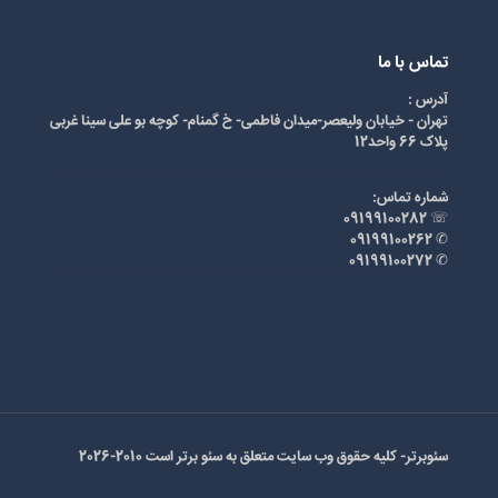
تماس با ما
آدرس :
تهران - خیابان ولیعصر-میدان فاطمی- خ گمنام- کوچه بو علی سینا غربی
پلاک 66 واحد12
شماره تماس:
☏ 09199100282
✆ 09199100262
✆ 09199100272
سئوبرتر- کلیه حقوق وب سایت متعلق به سئو برتر است 2010-2026