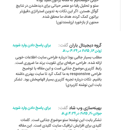
خیلی خوشحالیم که مقاله براتون مفید بوده
سئو و تحلیل رقبا دو عنصر حیاتی برای دیده‌شدن در نتایج
گوگل هستن. اگر این نکات به تدوین استراتژی دقیق‌تر
براتون کمک کرده، هدف ما محقق شده.
ممنون از بازخورد ارزشمندتون!
گروه دیجیتال باران
گفت:
برای پاسخ دادن وارد شوید
ژوئن 16, 2025 در 4:29 ب.ظ
مطلب بسیار جالبی بود! درباره طراحی سایت اطلاعات خوبی
ارائه شده. طراحی حرفه‌ای برای تقویت برند ما ضروری است.
رابط کاربری موضوع جذابی است و این مقاله با توضیح
طراحی responsive به ما کمک کرد تا سایت بهتری داشته
باشیم. نکات درباره تجربه کاربری بسیار الهام‌بخش بود. تشکر
بابت این نوشته کاربردی!
بهینه‌سازی وب شاد
گفت:
برای پاسخ دادن وارد شوید
جولای 20, 2025 در 4:29 ق.ظ
تشکر بابت این نوشته! سئو موضوع جذابی است. کلمات
کلیدی برای افزایش ترافیک سایت کلیدی است. این مقاله