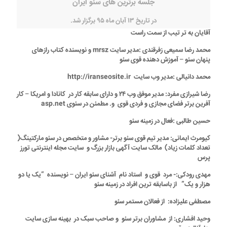
جلسه برترین های سئو ایران
در تاریخ ۱۳ آبان ماه ۹۵ برگزار شد.
آقایان به تر تیب از سمت راست
محمد رضا سمیعی زفرقندی
:مدیر سایت mrsz و نویسنده کتاب رازهای
پنهان سئو – آموزش دهنده قوی سئو
محمد دانیالی :مدیر وب سایت http://iranseosite.ir
رضا شیرازی مفرد
: مدیر موفق وب ۲۴ و دارای سابقه کار در کانادا و امریکا – کار
آفرین برتر فضای مجازی و فردی قوی و. مطمئن در سئوی asp.net
حسین طالبی
:فعال در زمینه سئو
کیومرث ایمانی
: مدیر تیم قوی سئو برتر- مشاور و متخصص در سئو مارکتینگ(
تعداد کلمات زیاد) مالک سایت آگهی بازار بزرگ و سایت مجله اینترنتی تورز
پرس
مهدی رودکی
:- مرد قوی و استاد نام آشنای سئو ایران – نویسنده “یک یا دو
هزار و یک” از باسابقه ترین افراد در زمینه سئو
مصطفی علیزاده
: از فعالان مستمر سئو
وحید افشاری
: از مشاوران برتر سئو و صاحب سبک در بهینه سازی سایت